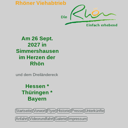
Rhöner Viehabtrieb
Am 26 Sept.
2027 in
Simmershausen
im Herzen der
Rhön
und dem Dreiländereck
Hessen *
Thüringen *
Bayern
Startseite
Vorwort
Flyer
Historie
Presse
Unterkünfte
Anfahrt
Videorundfahrt
Galerie
Impressum